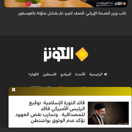
نائب وزير الصحة الإيراني: قصف لامِرد تمّ بقنابل ملوّثة بالفوسفور
الرئيسية
الأحدث
البرامج
فلسطين
الكوثر+
قائد الثورة الإسلامية: توقيع
الرئيس الأميركي فاقد
Nilesat 11900 V | Badr 8 11747 V | Badr5 12284 V
للمصداقية.. وتجارب نقض العهود
تؤكد عدم الوثوق بواشنطن
جميع الحقوق محفوظة