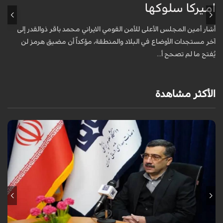
اميركا سلوكها
أ
ت
أشار أمين المجلس الأعلى للأمن القومي الايراني محمد باقر ذوالقدر إلى
آخر مستجدات الأوضاع في البلاد والمنطقة، مؤكداً أن مضيق هرمز لن
يُفتح ما لم تصحح أ...
الأكثر مشاهدة
قال معاون وزير الصحة الإيراني لشؤون البحوث والتكنولوجيا، شاهين آخوندزاده،
إن التحقيقات التي أجرتها وزارة الصحة بشأن قصف مدينة لامِرد في محافظة
فارس أظ...