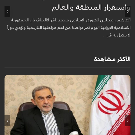
واستقرار المنطقة والعالم
أ
ا
اكد رئيس مجلس الشورى الاسلامي محمد باقر قاليباف بان الجمهورية
م
الاسلامية الايرانية اليوم تمر بواحدة من اهم مراحلها التاريخية وتؤدي دوراً
لا مثيل له في ...
الأكثر مشاهدة
كتب مستشار قائد الثورة الإسلامية للشؤون الدولية "علي أكبر ولايتي"، في رسالة
هنأ فيها "محسن رضائي" بتعيينه أمينا للمجلس الأعلى للأمن القومي، قائلا:
انط...