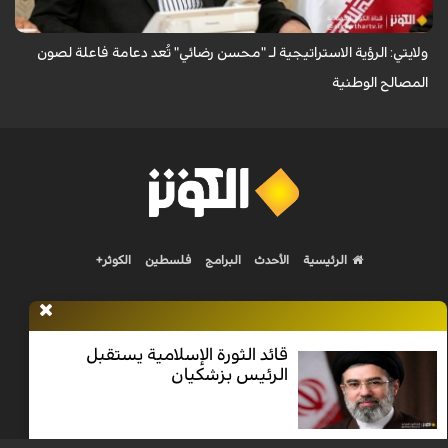
ولايتي: الرؤية الاستراتيجية لـ "محسن رضائي" تُعد دعامة فاعلة لصون
المصالح الوطنية
الرئيسية
الأحدث
البرامج
فلسطين
الكوثر+
قائد الثورة الإسلامية يستقبل
الرئيس بزشكيان
Nilesat 11900 V | Badr 8 11747 V | Badr5 12284 V
جميع الحقوق محفوظة