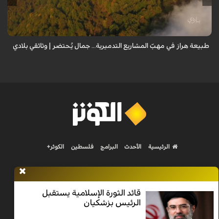
المعد من كارثة بيئية: "وحش الأعمال والمشاريع التدميرية تنهش بجسم
طبيعة إيران...
طبيعة هراز في مهبّ المشاريع التدميرية... جمال يُحتضر | وثائقي بلادي
الرئيسية
الأحدث
البرامج
فلسطين
الكوثر+
قائد الثورة الإسلامية يستقبل
الرئيس بزشكيان
Nilesat 11900 V | Badr 8 11747 V | Badr5 12284 V