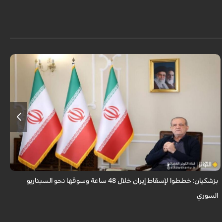
قال الرئيس الايراني مسعود بزشكيان ان الأعداء وضعوا خططًا وتصوروا أن
بإمكانهم السيطرة على إيران خلال 48 ساعة كما فعلوا مع سوريا.
بزشكيان: خططوا لإسقاط إيران خلال 48 ساعة وسوقها نحو السيناريو
و
السوري
ا