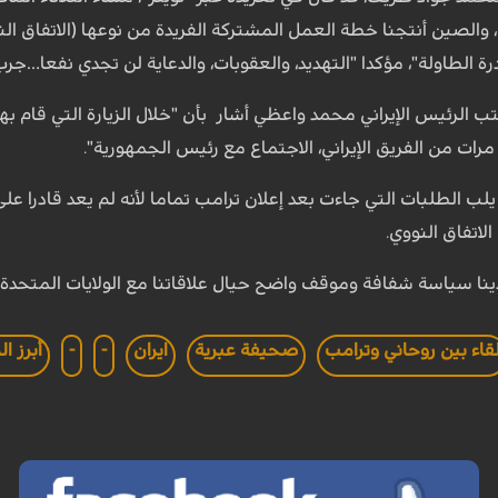
ا، والصين أنتجنا خطة العمل المشتركة الفريدة من نوعها (الاتفاق ا
الطاولة"، مؤكدا "التهديد، والعقوبات، والدعاية لن تجدي نفعا…جرب ال
تب الرئيس الإيراني محمد واعظي أشار بأن "خلال الزيارة التي قام به
رات من الفريق الإيراني، الاجتماع مع رئيس الجمهورية".
اتفاق النووي.
دينا سياسة شفافة وموقف واضح حيال علاقاتنا مع الولايات المتحدة (
قاء بين روحاني وترامب
صحيفة عبرية
ايران
-
-
أبرز ا