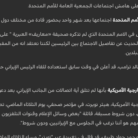
ى هامش اجتماعات الجمعية العامة للأمم المتحدة.
أمم المتحدة
اجتماعها بعد شهر واحد بحضور قادة من مختلف دول ال
في الامم المتحدة الذي لم تذكره صحيفة «معاريف» العبرية " على 
نه الحديث عن تفاصيل الاجتماع بين الرئيسين لكننا نعتقد انه من المف
لدين.
نالد ترامب، قد أعلن في وقت سابق استعداده للقاء الرئيس الإيران
ارجية الأمريكية
بأنها لم تتلق أية اتصالات من الجانب الإيراني، بعد دع
ة الأمريكية، هيثر نويرت، في مؤتمر صحفي، يوم الثلاثاء الماضي، تط
 دون شروط مسبقة، قائلة "بعض وسائل الإعلام وقنوات التلفزيون ت
مهم هو أننا نرغب في الجلوس مع الإيرانيين، ودون شروط".
، محمد جواد ظريف، قد قال في تغريدة عبر "تويتر"، مساء الثلاثاء الما