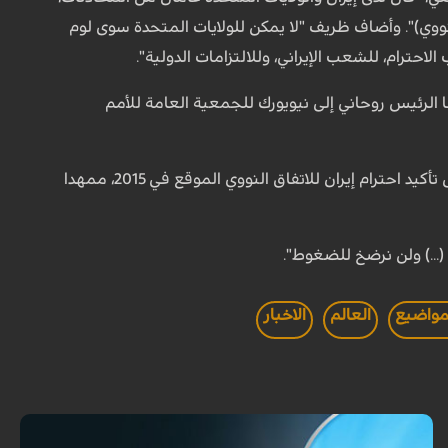
لنووي)". وأضاف ظريف "لا يمكن للولايات المتحدة سوى لوم
احترام، للشعب الإيراني، وللالتزامات الدولية".
ا الرئيس روحاني إلى نيويورك للجمعية العامة للأمم
لم يلب الطلبات التي جاءت بعد إعلان ترامب تماما لأنه لم يعد قادرا على تأكيد احترام إيران للاتفاق النووي الموقع في 2015، ممهدا
...) ولن نرضخ للضغوط".
لمواضيع
العالم
الاخبار