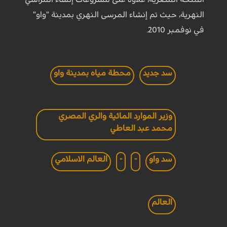
النهرية، حيث تم إنشاء المرسى النهري بمدينة "واو"
في نوفمبر 2010.
سد جديد
محطة مياه بمدينة واو
وزير الموارد المائية والري المصري
محمد عبد العاطي
سد واو
-
-
العالم الاسلامي
العالم