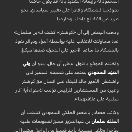
المحدود له وإيمانه الشديد بأنه قد يكون حاكما
نموذجيا للمملكة، وقادرا على تغيير سياساتها نحو
مزيد من الانفتاح داخليا وخارجيا.
وذهب البعض إلى أن «كوشنر» كشف لـ«بن سلمان»
عدة محاولات للانقلاب عليه بواسطة أمراء ودوائر نفوذ
بالمملكة، ما ساعد الأخير على التحرك ضدها مبكرا.
واختتم الموقع بالقول: «على أي حال، يبدو أن
ولي
العهد السعودي
يعتمد على شقيقه السفير لدى
واشنطن، الأمير خالد للبقاء على اتصال مع كوشنر
وغيره من المستشارين للرئيس ترامب لاحتواء أية آثار
سلبية على علاقتهما».
وكانت مصادر بالقصر الملكي السعودي كشفت أن
الملك سلمان
بن عبدالعزيز خضع لفحوصات طبية
مؤخرا، وتلقى نصيحة بأخذ قسط من الراحة، مشيرا إلى