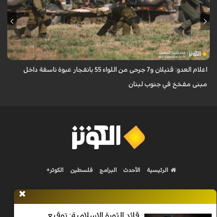
اعلنت وسائل إعلام إسرائيليّة اليوم الاربعاء سقوط قتيلين و7 جرحى من اللواء 55
بانفجار عبوة ناسفة داخل مبنى مفخخ في جنوب لبنان.
اعلام العدو: قتيلان و7 جرحى من اللواء 55 بانفجار عبوة ناسفة داخل
مبنى مفخخ في جنوب لبنان
الرئيسية
الأحدث
البرامج
فلسطين
الكوثر+
قائد الثورة الإسلامية: توقيع