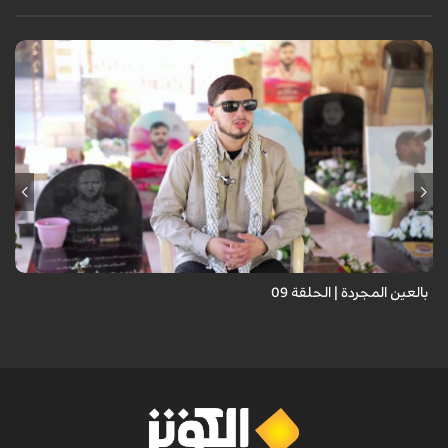
برنامج "بالعين المجردة" هو توثيق إنسانيٌّ شجاعٌ للحياة تحت وطأة الحرب،
حيث نستمع فيه إلى شهاداتٍ حيّةٍ لأشخاص عايشوا التفجيرات والدمار، فنرى
بعيونهم ت...
بالعين المجردة | الحلقة 09