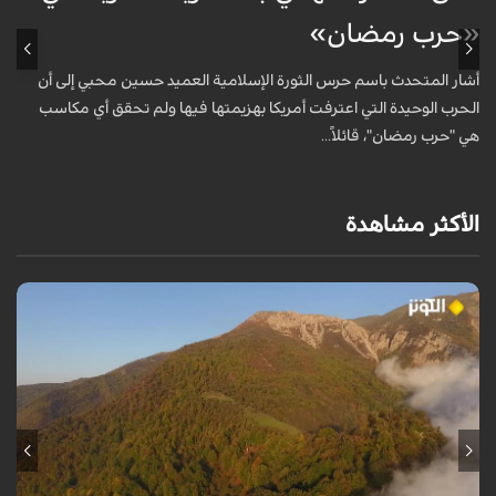
«حرب رمضان»
أ
ا
أشار المتحدث باسم حرس الثورة الإسلامية العميد حسين محبي إلى أن
ا
الحرب الوحيدة التي اعترفت أمريكا بهزيمتها فيها ولم تحقق أي مكاسب
هي "حرب رمضان"، قائلاً...
الأكثر مشاهدة
من قلب طبيعة هراز التي كانت يوماً من أجمل الموائل الطبيعية في إيران، يحذر
المعد من كارثة بيئية: "وحش الأعمال والمشاريع التدميرية تنهش بجسم
طبيعة إيران...