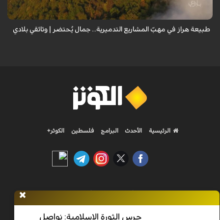
طبيعة هراز في مهبّ المشاريع التدميرية... جمال يُحتضر | وثائقي بلادي
الرئيسية
الأحدث
البرامج
فلسطين
الكوثر+
Nilesat 11900 V | Badr 8 11747 V | Badr5 12284 V
حرس الثورة الإسلامية: نواصل
جميع الحقوق محفوظة