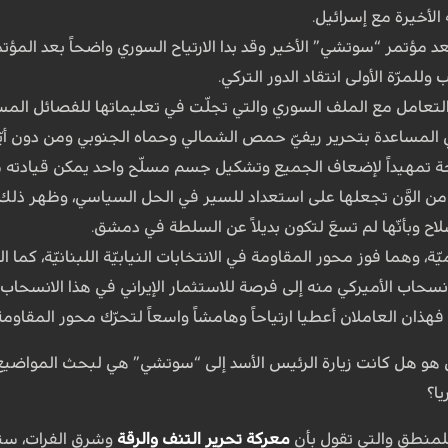
الأخيرة مع إسرائيل.
 بعد مؤتمر “سوتشي” الأخير وقد بدا الارتياح السوري واضحاً بعد الم
للمرّة الأولى انتقاد الدور التركي.
في التعامل مع الملف السوري والتي تجلّت في تعليماتها للفصائل الم
المساعدة بتحرير ريفيّ حمص الشمالي وحماه الجنوبي ومن دون أيّة مع
تمهيداً لإضعاف الجميع وتشكيل جسم مسلّح واحد يمكن قيادته من
ن الوَّن تجعلها على استعداد للسير في الحل السياسي، وظهر ذلك ف
 وبأنّها لم تسعَ لتكون بديلاً عن السلطة في دمشق.
ّة، وهما فوز محور المقاومة في الانتخابات النيابيّة اللبنانيّة، كم
نسحاب الأميركي منه إلى فرصة للاستثمار الإيراني في هذا الانسحاب بد
فهذان العاملان أعطيا ارتياحاً وهامشاً واسعاً لتحرّك محور المقاوم
ن هو هل كانت زيارة الرئيس الأسد إلى “سوتشي” هي لبحث المواضيع ال
يا؟
للمنطق والتي تقول بأن
معركة تحرير التنف والرقة
وشرق الفرات، ستك