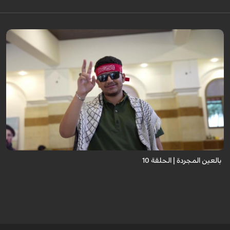
برنامج "بالعين المجردة" هو توثيق إنسانيٌّ شجاعٌ للحياة تحت وطأة الحرب، حيث
نستمع فيه إلى شهاداتٍ حيّةٍ لأشخاص عايشوا التفجيرات والدمار، فنرى بعيونهم
ت...
بالعين المجردة | الحلقة 10