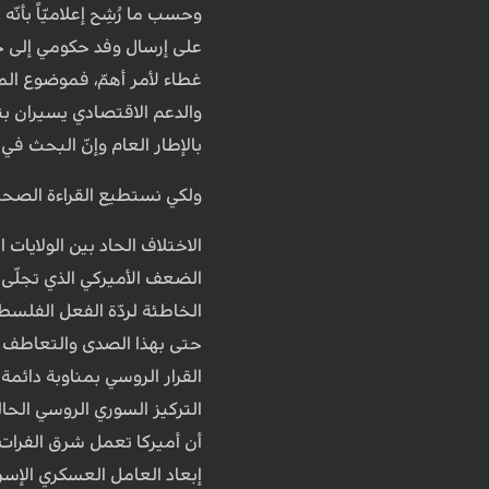
وحسب ما رُشِح إعلاميّاً بأن
على إرسال وفد حكومي إلى جني
غطاء لأمر أهمّ، فموضوع المل
والدعم الاقتصادي يسيران بت
بالإطار العام وإنّ البحث في
ولكي نستطيع القراءة الصحيح
الاختلاف الحاد بين الولايات 
الضعف الأميركي الذي تجلّى ف
الخاطئة لردّة الفعل الفلسطين
حتى بهذا الصدى والتعاطف ا
القرار الروسي بمناوبة دائمة
التركيز السوري الروسي الحا
أن أميركا تعمل شرق الفرات 
إبعاد العامل العسكري الإسر