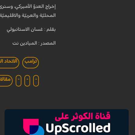
إخراج العدوّ الأميركي، وسنرى
المحليّة والعربيّة والاقليميّة.
بقلم : غسان الاستانبولي
المصدر : الميادين نت
ترامب
الاتحاد ال
-
-
-
مقالا