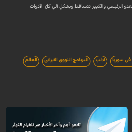
لعدو الرئيسي والكبير تتساقط وبشكلٍ آلي كلّ الأدوات
 في سوريا
ادلب
البرنامج النووي الايراني
العالم