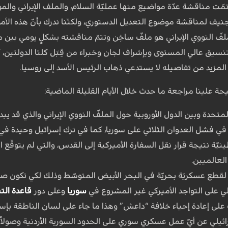
ّه تمّت مناقشة عدّة مواضيع منها عمليّة السلام، والملف الإيراني وا
ف لمناقشة موضوع التعديل الدستوري، ولكنّنا ندرك بأنّ هذه الأمور ل
فّ النووي الإيراني هو ملفّ ساخِن وتتمّ مناقشته بشكلٍ يومي بين مخ
نسيق عالي المستوى وبإشراف لجان وخبراء من قِبَل كلتا الدولتين،
 المزيد من تفاصيله لا يستدعي ذهاب الرئيس الأسد إلى روسيا.
ة علينا مراجعة ما حدث خلال الأيام القليلة الماضية:
المتحدة وبين الدول الأوروبية حول الملفّ النووي الإيراني والذي قد ي
ي فشل العدوان الثلاثي على سوريا، كما في ترك إسرائيل وحيدة في معر
يّة نتيجة قرار نقل السفارة الأميركية إلى القدس، والتي لم يتوقّع ال
لعالميين.
 لقطع عسكريّة بحريّة في البحر الأبيض المتوسّط وذلك لكي تكون صوا
لي على التواجد الأميركي غير المشروع في
سوريا
وعلى دور
قاعدة الت
على إعادة إحياء خلافة “داعش” وهذا ما جاء على لسان الناطقة بإسم
ائيلي عن أيّ عمل عسكري سوري على الحدود السورية الأردنية وصولاً 