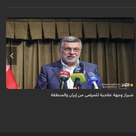
تُعدّ المراكز العلاجية في شيراز، بدعم من كفاءاتها المتخصّصة وتقنياتها الحديثة،
وجهةً للمرضى من داخل إيران وخارجها.
شيراز وجهة علاجية للمرضى من إيران والمنطقة
م