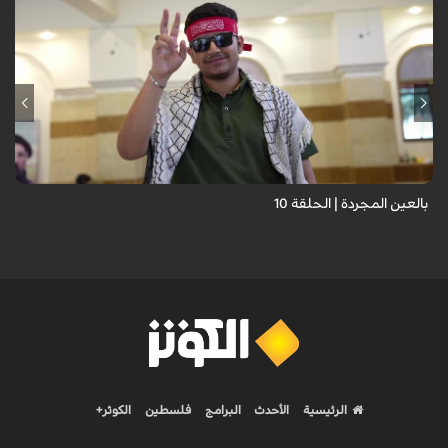
برنامج "بالعين المجردة" هو توثيق إنسانيٌّ شجاعٌ للحياة تحت وطأة الحرب،
حيث نستمع فيه إلى شهاداتٍ حيّةٍ لأشخاص عايشوا التفجيرات والدمار، فنرى
بعيونهم ت...
بالعين المجردة | الحلقة 10
الرئيسية
الأحدث
البرامج
فلسطين
الكوثر+