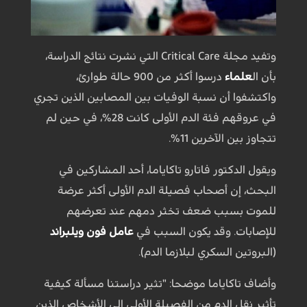
وتفيد مجلة Critical Care التي نشرت نتائج الدراسة،
بأن ال
علماء
درسوا أكثر من 900 حالة طوارئ،
واكتشفوا أن نسبة الوفيات بين المصابين الذين تجري
في عروقهم فئة الدم الأولى كانت 28%، في حين لم
تتجاوز بين الآخرين 11%.
ويقول الدكتور فاتارو تاكاياما، أحد المشاركين في
البحث، إن أصحاب فصيلة الدم الأولى أكثر عرضة
للموت بسبب ضعف تخثر دمهم عند تعرضهم
للإصابات. وقد يكون السبب في
عامل فون ويلبراند
(البروتين السكري لبلازما الدم).
وأضاف تاكاياما موضحا: "تثير دراستنا مسألة كيفية
تأثير نقل الدم من الفصيلة الأولى إلى الأشخاص الذين