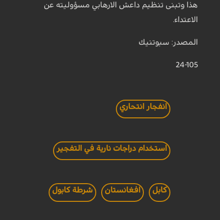
هذا وتبنى تنظيم داعش الارهابي مسؤوليته عن
الاعتداء.
المصدر: سبوتنيك
24-105
انفجار انتحاري
استخدام دراجات نارية في التفجير
كابل
افغانستان
شرطة كابول