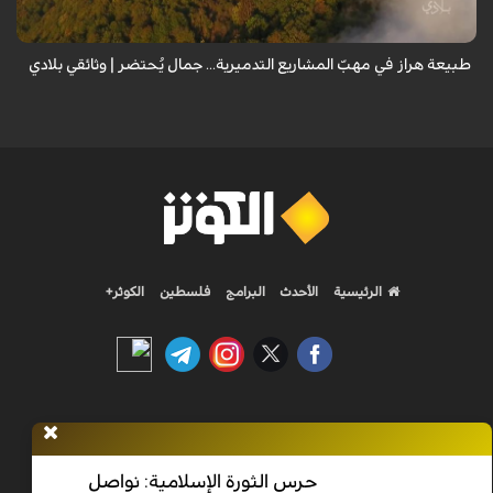
طبيعة هراز في مهبّ المشاريع التدميرية... جمال يُحتضر | وثائقي بلادي
الرئيسية
الأحدث
البرامج
فلسطين
الكوثر+
Nilesat 11900 V | Badr 8 11747 V | Badr5 12284 V
حرس الثورة الإسلامية: نواصل
جميع الحقوق محفوظة