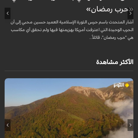
«حرب رمضان»
أ
ا
أشار المتحدث باسم حرس الثورة الإسلامية العميد حسين محبي إلى أن
ا
الحرب الوحيدة التي اعترفت أمريكا بهزيمتها فيها ولم تحقق أي مكاسب
هي "حرب رمضان"، قائلاً...
الأكثر مشاهدة
من قلب طبيعة هراز التي كانت يوماً من أجمل الموائل الطبيعية في إيران، يحذر
المعد من كارثة بيئية: "وحش الأعمال والمشاريع التدميرية تنهش بجسم
طبيعة إيران...