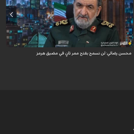
أكد اللواء محسن رضائي أن إيران لن تسمح بفتح ممر ثانٍ في مضيق هرمز.
محسن رضائي: لن نسمح بفتح ممر ثانٍ في مضيق هرمز
ه