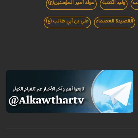
جب
وليد الكعبة
مولد أمير المؤمنين(ع)
القصيدة العصماء
علي بن أبي طالب (ع)