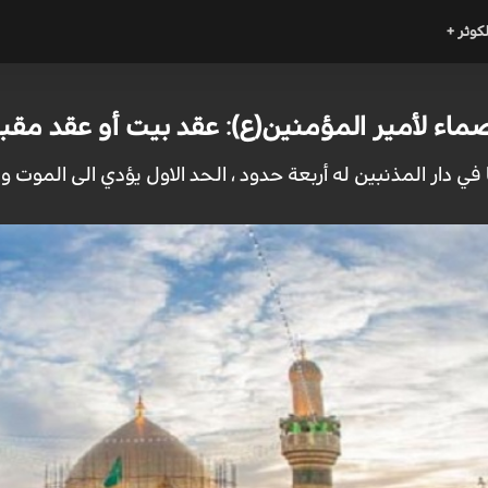
لكوثر +
اء لأمير المؤمنين(ع): عقد بيت أو عقد مقبر
دار المذنبين له أربعة حدود ، الحد الاول يؤدي الى الموت والح