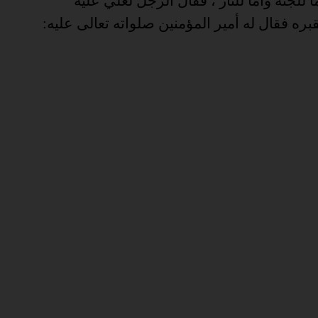
 للجنه واما للنار ، فقال الرجل لعلي عليه
ره فقال له أمير المؤمنين صلواته تعالى عليه
: