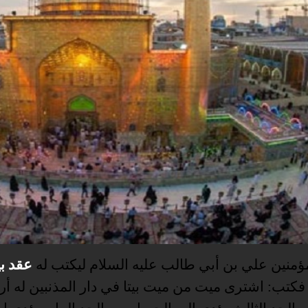
ؤمنين علي بن أبي طالب عليه السلام ليكتب له
عقد ب
 فكتب: اشترى ميت من ميت بيتا في دار المذنبين له أر