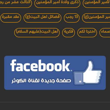
أمير المؤمنين
ذكرى ولادة أمير المؤمنين
الثالث عشر من ر
ير المؤمنين(ع)
13 رجب
فضائل اهل البيت(ع)
عقد مقبرة
صماء
اخترنا لكم
فکرية
اهل البيت(عليهم السلام)