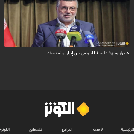
تُعدّ المراكز العلاجية في شيراز، بدعم من كفاءاتها المتخصّصة وتقنياتها الحديثة،
وجهةً للمرضى من داخل إيران وخارجها.
شيراز وجهة علاجية للمرضى من إيران والمنطقة
الرئيسية
الأحدث
البرامج
فلسطين
الكوثر+