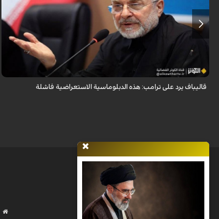
أكد رئيس مجلس الشورى الإسلامي الإيراني أن التصريحات الاستعراضية
والتهديدات المتكررة لم تعد تُجدي نفعاً، واصفاً إياها بالدبلوماسية الفاشلة.
قاليباف يرد على ترامب: هذه الدبلوماسية الاستعراضية فاشلة