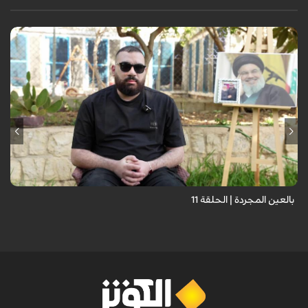
برنامج "بالعين المجردة" هو توثيق إنسانيٌّ شجاعٌ للحياة تحت وطأة الحرب،
حيث نستمع فيه إلى شهاداتٍ حيّةٍ لأشخاص عايشوا التفجيرات والدمار، فنرى
بعيونهم ت...
بالعين المجردة | الحلقة 11