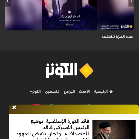
روايات صغيرة ينقلها الموقع الاخباري KHAMENEI.IR عن مشاهد حضور الناس
إلى جانب المرقد النوراني لقائد الثورة الشهيد في "رواق دار الذكر" بالحرم المطهّر
ل...
هذه المرّة تختلف
الرئيسية
الأحدث
البرامج
فلسطين
الكوثر+
قائد الثورة الإسلامية: توقيع
الرئيس الأميركي فاقد
Nilesat 11900 V | Badr 8 11747 V | Badr5 12284 V
للمصداقية.. وتجارب نقض العهود