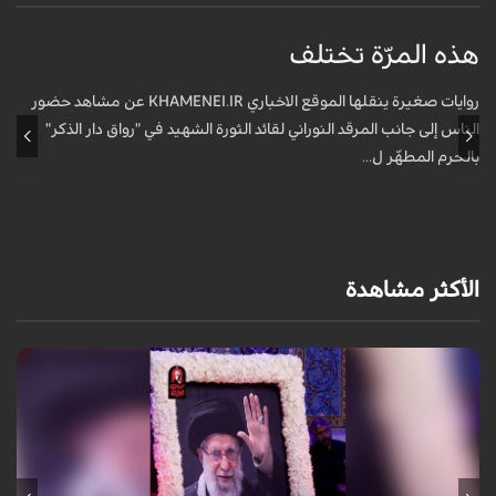
هذه المرّة تختلف
م
ف
روايات صغيرة ينقلها الموقع الاخباري KHAMENEI.IR عن مشاهد حضور
الناس إلى جانب المرقد النوراني لقائد الثورة الشهيد في "رواق دار الذكر"
أ
بالحرم المطهّر ل...
الأكثر مشاهدة