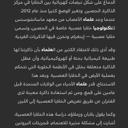
الدماغ على شكل نبضات كهربائية بين الخلايا في مركز
الذاكرة، الحصين. وتغير الوضع كثيرا منذ عام 2012،
عندما وجد
علماء
الأعصاب من معهد ماساتشوستس
لل
تكنولوجيا
خلايا عصبية خاصة في الحصين، وتسمى:
خلايا عصبية — إينغرام، وتخزن فيها الذكريات الفردية.
وقد أدى ذلك لاعتقاد الكثير من ال
علماء
بأن ذاكرتنا لها
طبيعة كيميائية بحتة أو كهروكيميائية، وأن عطل
الذاكرة متعلقة بخلل في الأنظمة الخلوية التي تتحكم
بعملية الأيض في الخلايا العصبية. وبعد هذا
الاستنتاج، قدر
علماء
الأحياء من الولايات المتحدة قبل
عامين على قمع، ومن ثم استعادة ذاكرة معينة لدى
الفئران عن طريق تعريض الخلايا العصبية إلى الليزر.
وكما يقول بلابان وزملاؤه، دراسة هذه الخلايا العصبية،
أشارت إلى مشكلة مثيرة للاهتمام، فجزيئات البروتين