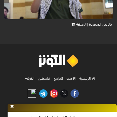
حيث نستمع فيه إلى شهاداتٍ حيّةٍ لأشخاص عايشوا التفجيرات والدمار، فنرى
بعيونهم ت...
بالعين المجردة | الحلقة 10
الرئيسية
الأحدث
البرامج
فلسطين
الكوثر+
Nilesat 11900 V | Badr 8 11747 V | Badr5 12284 V