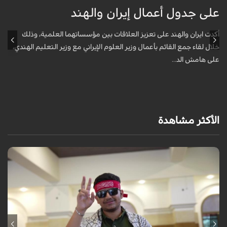
على جدول أعمال إيران والهند
ع
أكدت ايران والهند على تعزيز العلاقات بين مؤسساتهما العلمية، وذلك
أ
خلال لقاء جمع القائم بأعمال وزير العلوم الإيراني مع وزير التعليم الهندي،
خ
على هامش الد...
ع
الأكثر مشاهدة
برنامج "بالعين المجردة" هو توثيق إنسانيٌّ شجاعٌ للحياة تحت وطأة الحرب،