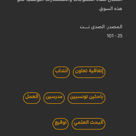
هذه السوق.
المصدر: الصدى نـــت
25 - 101
إتفاقية تعاون
انتداب
باحثين تونسيين
مدرسين
العمل
البحث العلمي
توقيع