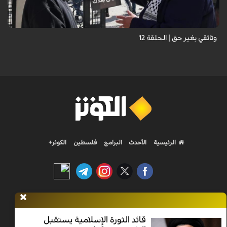
وثائقي بغير حق | الحلقة 12
الرئيسية
الأحدث
البرامج
فلسطين
الكوثر+
Nilesat 11900 V | Badr 8 11747 V | Badr5 12284 V
قائد الثورة الإسلامية يستقبل