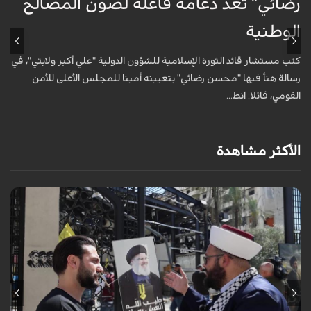
رضائي" تُعد دعامة فاعلة لصون المصالح
ت
الوطنية
و
كتب مستشار قائد الثورة الإسلامية للشؤون الدولية "علي أكبر ولايتي"، في
ا
رسالة هنأ فيها "محسن رضائي" بتعيينه أمينا للمجلس الأعلى للأمن
ا
القومي، قائلا: انط...
ل
الأكثر مشاهدة