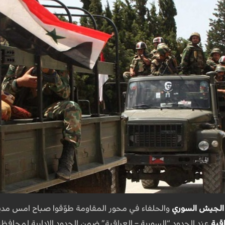
الجيش السوري
والحلفاء في محور المقاومة طوّقوا صباح امس مدينة 
قية
عند الحدود “السورية – العراقية” ضمن الحدود الإدارية لمحافظة د