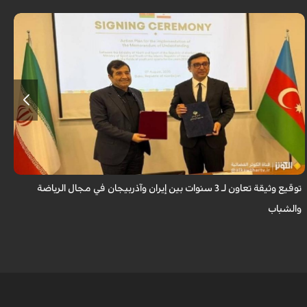
وقّع دنيا مالي وغاييبوف على وثيقة البرنامج التنفيذي للتعاون بين بلدي إيران
وآذربيجان في مجال الرياضة والشباب.
توقيع وثيقة تعاون لـ 3 سنوات بين إيران وآذربيجان في مجال الرياضة
غ
والشباب
م