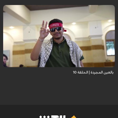
برنامج "بالعين المجردة" هو توثيق إنسانيٌّ شجاعٌ للحياة تحت وطأة الحرب، حيث
نستمع فيه إلى شهاداتٍ حيّةٍ لأشخاص عايشوا التفجيرات والدمار، فنرى بعيونهم
ت...
بالعين المجردة | الحلقة 10