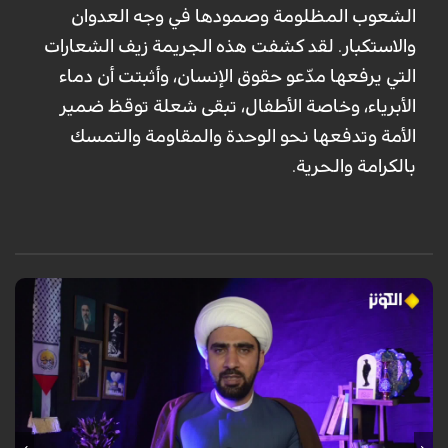
الشعوب المظلومة وصمودها في وجه العدوان
والاستكبار. لقد كشفت هذه الجريمة زيف الشعارات
التي يرفعها مدّعو حقوق الإنسان، وأثبتت أن دماء
الأبرياء، وخاصة الأطفال، تبقى شعلة توقظ ضمير
الأمة وتدفعها نحو الوحدة والمقاومة والتمسك
بالكرامة والحرية.
في حلقة استثنائية من برنامج "قادمون" المخصص لأطفال الشهداء، وبمشاركة
الدكتور عبد الهادي أوانج من ماليزيا والشيخ خالد الملا، أكد المحللون أن دماء
الأطفال المظلومين في ميناء (بندرعباس) وغزة ليست مجرد مأساة عابرة، بل
"صرخة وجدان الإنسانية" التي فضحت زيف القوى الكبرى وكسرت الهيمنة
العسكرية والإعلامية الأميركية. وشدّد الضيوف على أن هذه الدماء الطاهرة
أوقظت الأمة الإسلامية من سباتها، محوّلة إياها من موقع المتفرج إلى فاعل
مؤثر، داعين إلى الوحدة والنصرة للمظلومين في فلسطين وإيران، ومشيرين إلى