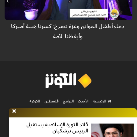
أن التكاتف الشعبي والعلمائي (المرجعية في العراق) أثبت فشل الحصار
الصهيوأميركي
دماء أطفال الموانئ وغزة تصرخ: كسرنا هيبة أميركا
وأيقظنا الأمة
الرئيسية
الأحدث
البرامج
فلسطين
الكوثر+
قائد الثورة الإسلامية يستقبل
الرئيس بزشكيان