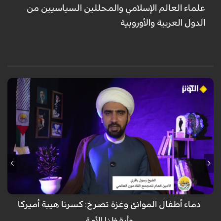
علماء العالم الإسلامي والمحللين السياسيين من
الدول العربية والأوروبية
في حلقة استثنائية من برنامج "قادمون" المخصص لأطفال الشهداء، وبمشاركة
الدكتور عبد الهادي أوانج من ماليزيا والشيخ خالد الملا، أكد المحللون أن دماء
الأطفال المظلومين في ميناء (بندرعباس) وغزة ليست مجرد مأساة عابرة، بل
"صرخة وجدان الإنسانية" التي فضحت زيف القوى الكبرى وكسرت الهيمنة
العسكرية والإعلامية الأميركية. وشدّد الضيوف على أن هذه الدماء الطاهرة
أوقظت الأمة الإسلامية من سباتها، محوّلة إياها من موقع المتفرج إلى فاعل
مؤثر، داعين إلى الوحدة والنصرة للمظلومين في فلسطين وإيران، ومشيرين إلى
أن التكاتف الشعبي والعلمائي (المرجعية في العراق) أثبت فشل الحصار
الصهيوأميركي
دماء أطفال الموانئ وغزة تصرخ: كسرنا هيبة أميركا
وأيقظنا الأمة