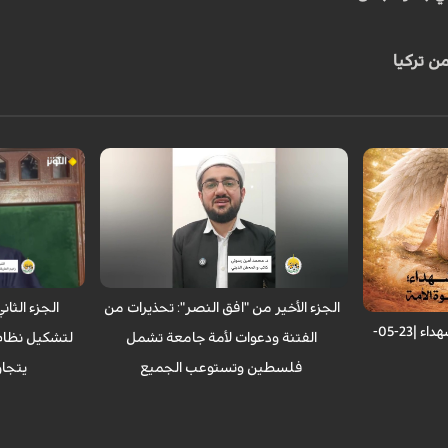
ن تركيا
في ختام برنامج حذّر ضيوف الحلقة الثالثة
في متابعة لبر
من خطر "الفتنة المذهبية" التي قد يُلجأ إليها
الثانية ملف "ال
بعد فشل العدو عسكرياً، مؤكدين أن الأمة
زوايا أوسع، مطا
الإسلامية في "مركب واحد"، ومطالبين بتجاوز
محور المقاومة 
الخلافات نحو تشكيل "أمة فلسطين"
التركيز على دور
الجامعة، مع استشراف نظام عالمي جديد
والعسكري الإسل
تقوده القيم لا الهيمنة.
للهيمنة الغربية
الجزء الأخير من "افق النصر": تحذيرات من
الجزء الثا
قادمون | أطفال میناب الشهداء |23-05-
الفتنة ودعوات لأمة جامعة تشمل
لتشكيل نظام 
فلسطين وتستوعب الجميع
يتجاو