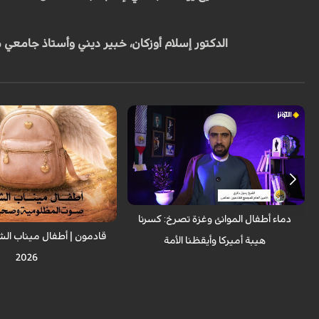
المخصص لأطفال الشهداء، وبمشاركة الدكتور
عبد الهادي أوانج من ماليزيا والشيخ خالد
الملا، أكد المحللون أن دماء الأطفال
الدكتور إسلام أوزكان، خبير ديني وأستاذ جامعي م
المظلومين في ميناء (بندرعباس) وغزة ليست
مجرد مأساة عابرة، بل "صرخة وجدان
الإنسانية" التي فضحت زيف القوى الكبرى
وكسرت الهيمنة العسكرية والإعلامية
الأميركية. وشدّد الضيوف على أن هذه الدماء
الطاهرة أوقظت الأمة الإسلامية من سباتها،
محوّلة إياها من موقع المتفرج إلى فاعل
مؤثر، داعين إلى الوحدة والنصرة للمظلومين
في فلسطين وإيران، ومشيرين إلى أن التكاتف
الشعبي والعلمائي (المرجعية في العراق)
أثبت فشل الحصار الصهيوأميركي
صوت المظلومیة و صحوة الأمة
دماء أطفال الموانئ وغزة تصرخ: كسرنا
هيبة أميركا وأيقظنا الأمة
2026