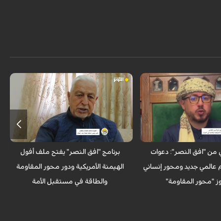
في حلقة أولى من برنامج بعنوان "افق
النصر"، حلّ الشيخ رسول باقري ضيوفاً من
نامج ، ناقش ضيوف الحلقة
باكستان ‌و الشام وأفغانستان، ليؤكدوا أن
هزيمة الحتمية لأمريكا" من
خروج القوات الأمريكية من المنطقة لم يكن
لبين بالانتقال من مفهوم
صدفة، بل نتيجة تكامل القدرات العلمية،
إلى تحالف إنساني عالمي، مع
ووحدة الصف الإسلامي، ومحور المقاومة،
 الطاقة والتكامل الاقتصادي
فضلاً عن توظيف الطاقة كورقة ضغط
امي كبديل استراتيجي
سياسي، وسط مشاهدات لتراجع القطب
.
الأوحد.
ني من "افق النصر": دعوات
برنامج "افق النصر" يفتح ملف أفول
عالمي جديد ومحور إنساني
الهيمنة الأمريكية ودور محور المقاومة
ز "محور المقاومة"
والطاقة في مستقبل الأمة