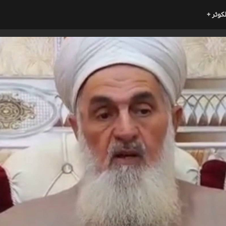
لكوثر +