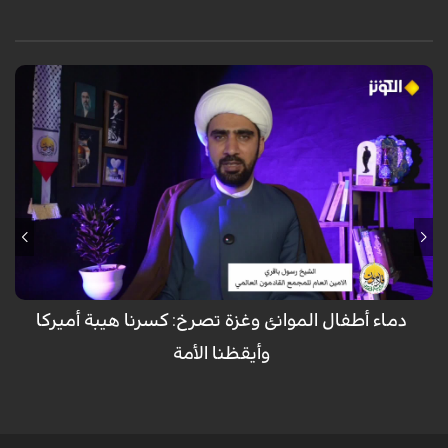
في حلقة استثنائية من برنامج "قادمون" المخصص لأطفال الشهداء، وبمشاركة
الدكتور عبد الهادي أوانج من ماليزيا والشيخ خالد الملا، أكد المحللون أن دماء
الأطفال المظلومين في ميناء (بندرعباس) وغزة ليست مجرد مأساة عابرة، بل
"صرخة وجدان الإنسانية" التي فضحت زيف القوى الكبرى وكسرت الهيمنة
العسكرية والإعلامية الأميركية. وشدّد الضيوف على أن هذه الدماء الطاهرة
أوقظت الأمة الإسلامية من سباتها، محوّلة إياها من موقع المتفرج إلى فاعل
مؤثر، داعين إلى الوحدة والنصرة للمظلومين في فلسطين وإيران، ومشيرين إلى
أن التكاتف الشعبي والعلمائي (المرجعية في العراق) أثبت فشل الحصار
الصهيوأميركي
دماء أطفال الموانئ وغزة تصرخ: كسرنا هيبة أميركا
وأيقظنا الأمة