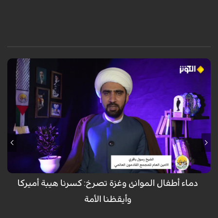
في حلقة استثنائية من برنامج "قادمون" المخصص لأطفال الشهداء، وبمشاركة
الدكتور عبد الهادي أوانج من ماليزيا والشيخ خالد الملا، أكد المحللون أن دماء
الأطفال المظلومين في ميناء (بندرعباس) وغزة ليست مجرد مأساة عابرة، بل
"صرخة وجدان الإنسانية" التي فضحت زيف القوى الكبرى وكسرت الهيمنة
العسكرية والإعلامية الأميركية. وشدّد الضيوف على أن هذه الدماء الطاهرة
أوقظت الأمة الإسلامية من سباتها، محوّلة إياها من موقع المتفرج إلى فاعل
مؤثر، داعين إلى الوحدة والنصرة للمظلومين في فلسطين وإيران، ومشيرين إلى
أن التكاتف الشعبي والعلمائي (المرجعية في العراق) أثبت فشل الحصار
الصهيوأميركي
دماء أطفال الموانئ وغزة تصرخ: كسرنا هيبة أميركا
وأيقظنا الأمة