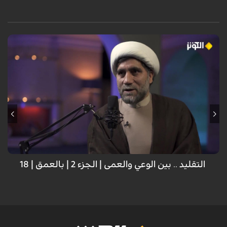
ضيف الحلقة: د. الشيخ محمد علي ميرزائي؛ مؤسس مركز الحضارة لتنمية الفكر
الإسلامي
التقليد .. بين الوعي والعمى | الجزء 2 | بالعمق | 18