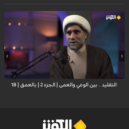
ضيف الحلقة: د. الشيخ محمد علي ميرزائي؛ مؤسس مركز الحضارة لتنمية الفكر
الإسلامي
التقليد .. بين الوعي والعمى | الجزء 2 | بالعمق | 18