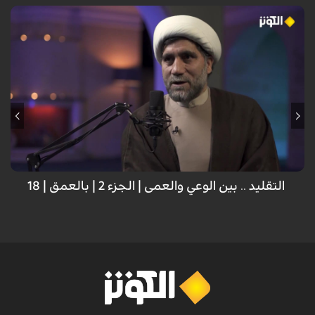
ضيف الحلقة: د. الشيخ محمد علي ميرزائي؛ مؤسس مركز الحضارة لتنمية الفكر
الإسلامي
التقليد .. بين الوعي والعمى | الجزء 2 | بالعمق | 18