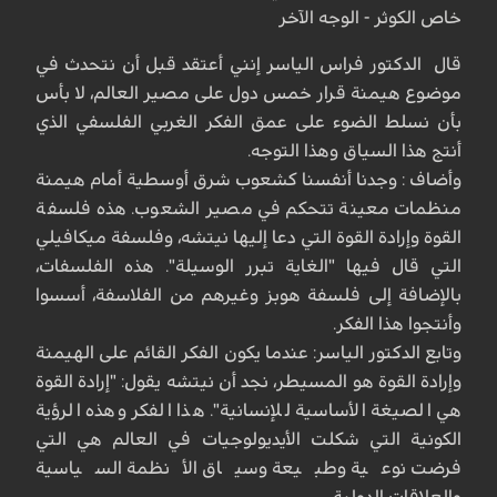
خاص الكوثر - الوجه الآخر
قال الدكتور فراس الياسر إنني أعتقد قبل أن نتحدث في
موضوع هيمنة قرار خمس دول على مصير العالم، لا بأس
بأن نسلط الضوء على عمق الفكر الغربي الفلسفي الذي
أنتج هذا السياق وهذا التوجه.
وأضاف : وجدنا أنفسنا كشعوب شرق أوسطية أمام هيمنة
منظمات معينة تتحكم في مصير الشعوب. هذه فلسفة
القوة وإرادة القوة التي دعا إليها نيتشه، وفلسفة ميكافيلي
التي قال فيها "الغاية تبرر الوسيلة". هذه الفلسفات،
بالإضافة إلى فلسفة هوبز وغيرهم من الفلاسفة، أسسوا
وأنتجوا هذا الفكر.
وتابع الدكتور الياسر: عندما يكون الفكر القائم على الهيمنة
وإرادة القوة هو المسيطر، نجد أن نيتشه يقول: "إرادة القوة
هي الصيغة الأساسية للإنسانية". هذا الفكر وهذه الرؤية
الكونية التي شكلت الأيديولوجيات في العالم هي التي
فرضت نوعية وطبيعة وسياق الأنظمة السياسية
والعلاقات الدولية.