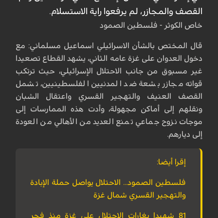
القصف والمجازر، لم يرفعوا راية الاستسلام.
خاص الكوثر - فلسطين الصمود
قال المختص بالشأن الاسرائيلي اسماعيل مسلماني: مع
دخول العدوان على غزة عامه الثاني، يشهد القطاع تصعيدا
غير مسبوق من جانب الاحتلال الإسرائيلي، حيث ترتكب
قواته مجازر بشعة ضد المدنيين الفلسطينيين، تشمل
القصف العنيف والتهجير القسري واعتقال الشبان
ونقلهم إلى أماكن مجهولة، وأدت هذه الممارسات إلى
موجات نزوح جماعي تمنع العديد من الأهالي من العودة
إلى ديارهم.
إقرا أيضا:
فلسطين الصمود... الاحتلال يواصل حملة الإبادة
والتهجير القسري شمال غزة
81 شهيدا بغارات الاحتلال على غزة منذ فجر