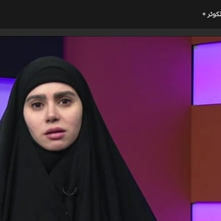
لكوثر +