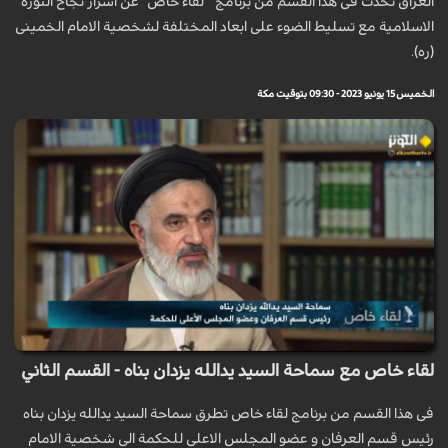
العراق تحدث فی هذا القسم من برنامج " لقاء خاص" عن اسرار نجاح الثوره
الاسلامیة مع تسلیط الضوء علی ابعاد المختلفة لشخصیة الامام الخمینی
(ره).
الخميس 15 يونيو 2023 - 09:30 بتوقيت مكة
لقاء خاص مع سماحة السيد يدالله يزدان بناه - القسم الثاني
فی هذا القسم من برنامج لقاء خاص تطرق سماحة السيد يدالله يزدان بناه
رئیس قسم العرفان و عضو المجلس الاعلی للحکمة الی شخصیة الامام