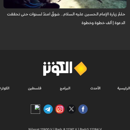
حلمُ زيارة الإمام الحسين عليه السلام... شوقٌ امتدّ لسنوات حتى تحققت
الدعوة | ألف خطوة وخطوة
الرئيسية
الأحدث
البرامج
فلسطين
الكوثر+
Nilesat 11900 V | Badr 8 11747 V | Badr5 12284 V