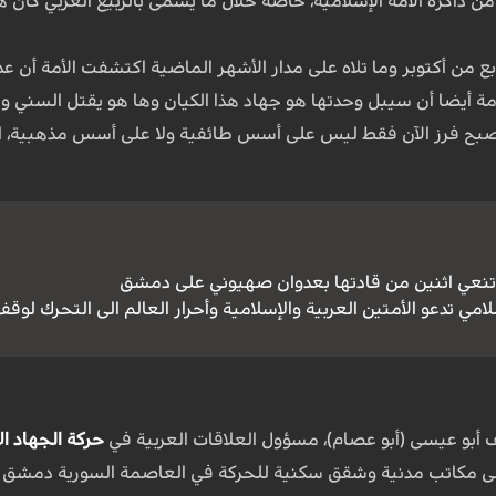
ذاكرة الأمة الإسلامية، خاصة خلال ما يسمى بالربيع العربي كا
ع من أكتوبر وما تلاه على مدار الأشهر الماضية اكتشفت الأمة أن ع
 أيضا أن سيبل وحدتها هو جهاد هذا الكيان وها هو يقتل السني والش
بح فرز الآن فقط ليس على أسس طائفية ولا على أسس مذهبية، الي
 تنعي اثنين من قادتها بعدوان صهيوني على دمشق
امي تدعو الأمتين العربية والإسلامية وأحرار العالم الى التحرك لوقف 
أبو عيسى (أبو عصام)، مسؤول العلاقات العربية في
حركة الجهاد ال
 مكاتب مدنية وشقق سكنية للحركة في العاصمة السورية دمشق يوم الخميس