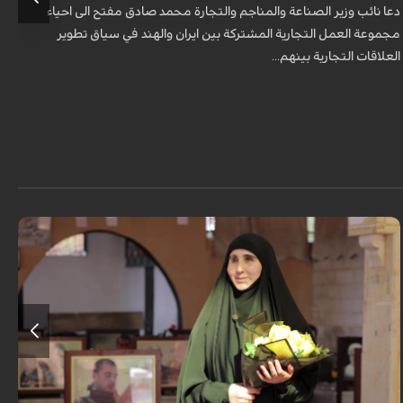
دعا نائب وزير الصناعة والمناجم والتجارة محمد صادق مفتح الى احياء
د
مجموعة العمل التجارية المشتركة بين ايران والهند في سياق تطوير
م
العلاقات التجارية بينهم...
ا
برنامج "بالعين المجردة" هو توثيق إنسانيٌّ شجاعٌ للحياة تحت وطأة الحرب، حيث
نستمع فيه إلى شهاداتٍ حيّةٍ لأشخاص عايشوا التفجيرات والدمار، فنرى بعيونهم
ت...