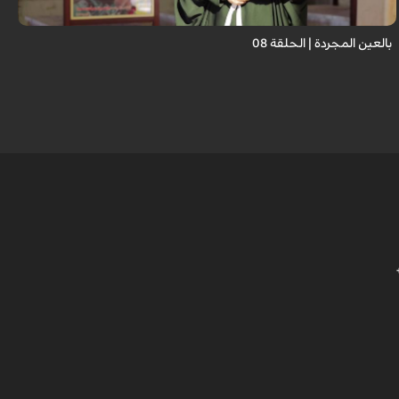
بالعين المجردة | الحلقة 08
ث
ز