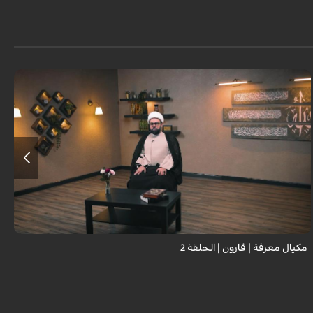
مكيال معرفة | قارون | الحلقة 2
غ
م