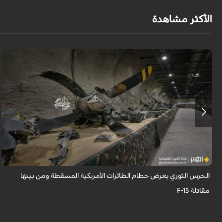
الأكثر مشاهدة
عُرِضت مجموعة كبيرة من بقايا وحطام الطائرات والمسيّرات الأمريكية
والإسرائيلية التي تم إسقاطها واصطيادها من قبل الحرس الثوري.
الحرس الثوري يعرض حطام الطائرات الأمريكية المسقطة ومن بينها
مقاتلة F-15