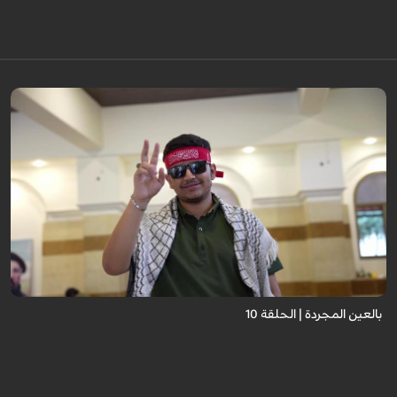
برنامج "بالعين المجردة" هو توثيق إنسانيٌّ شجاعٌ للحياة تحت وطأة الحرب، حيث
نستمع فيه إلى شهاداتٍ حيّةٍ لأشخاص عايشوا التفجيرات والدمار، فنرى بعيونهم
ت...
بالعين المجردة | الحلقة 10