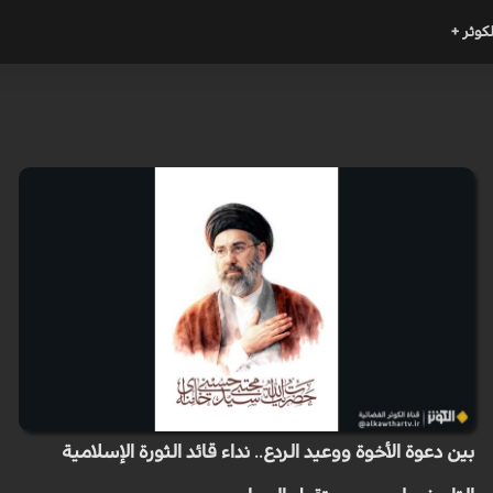
لكوثر +
بين دعوة الأخوة ووعيد الردع.. نداء قائد الثورة الإسلامية