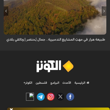
من قلب طبيعة هراز التي كانت يوماً من أجمل الموائل الطبيعية في إيران، يحذر
المعد من كارثة بيئية: "وحش الأعمال والمشاريع التدميرية تنهش بجسم
طبيعة إيران...
طبيعة هراز في مهبّ المشاريع التدميرية... جمال يُحتضر | وثائقي بلادي
الرئيسية
الأحدث
البرامج
فلسطين
الكوثر+