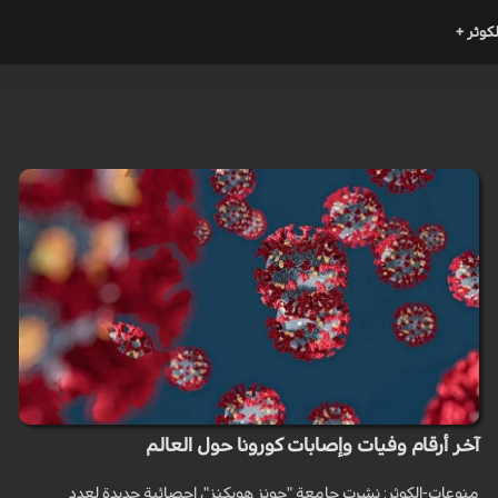
لكوثر +
آخر أرقام وفيات وإصابات كورونا حول العالم
منوعات-الكوثر: نشرت جامعة "جونز هوبكنز"، إحصائية جديدة لعدد