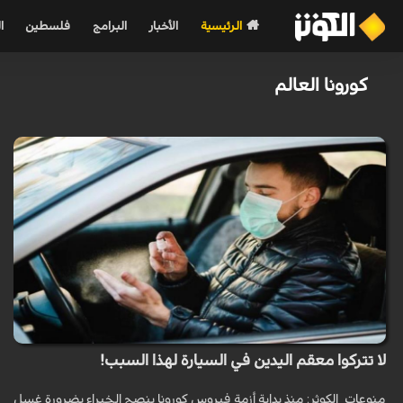
الرئيسية
الأخبار
البرامج
فلسطين
ا
كورونا العالم
لا تتركوا معقم اليدين في السيارة لهذا السبب!
منوعات_الكوثر: منذ بداية أزمة فيروس كورونا ينصح الخبراء بضرورة غسل