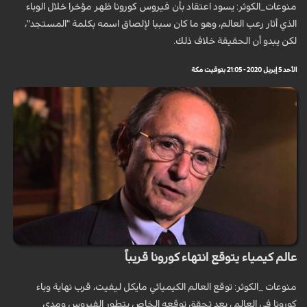
منوعات_الكوثر: يسود اعتقاد بأن فيروس كورونا ظهر مؤخرا خلال الوباء
الذي أثار رعب العالم، وهو ما كان سببا لإلصاق اسمه بكلمة "المستجد"،
لكن يبدو أن الحقيقة خلاف ذلك.
الأحد 5 إبريل 2020 - 21:05 بتوقيت مكة
عالم كيمياء يتوقع انتهاء كورونا قريباً
منوعات _الكوثر: توقع العالم الكيميائي مايكل ليفيت، قرب نهاية وباء
كورونا في العالم ، بعد تحقق توقعه الخاص بتطور الفيروس ومدى