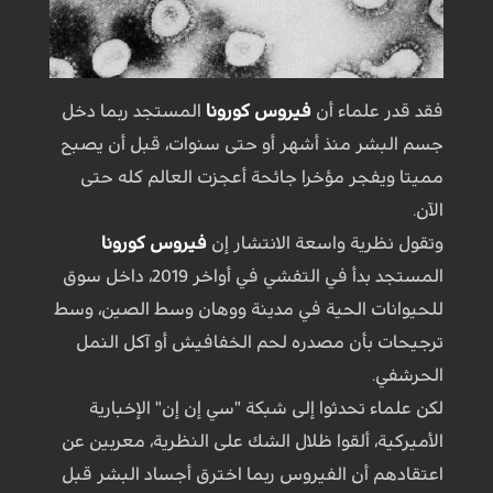
فقد قدر علماء أن
فيروس كورونا
المستجد ربما دخل
جسم البشر منذ أشهر أو حتى سنوات، قبل أن يصبح
مميتا ويفجر مؤخرا جائحة أعجزت العالم كله حتى
الآن.
وتقول نظرية واسعة الانتشار إن
فيروس كورونا
المستجد بدأ في التفشي في أواخر 2019، داخل سوق
للحيوانات الحية في مدينة ووهان وسط الصين، وسط
ترجيحات بأن مصدره لحم الخفافيش أو آكل النمل
الحرشفي.
لكن علماء تحدثوا إلى شبكة "سي إن إن" الإخبارية
الأميركية، ألقوا ظلال الشك على النظرية، معربين عن
اعتقادهم أن الفيروس ربما اخترق أجساد البشر قبل