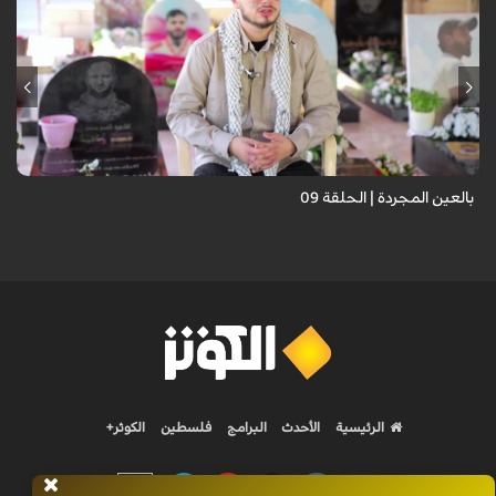
برنامج "بالعين المجردة" هو توثيق إنسانيٌّ شجاعٌ للحياة تحت وطأة الحرب،
حيث نستمع فيه إلى شهاداتٍ حيّةٍ لأشخاص عايشوا التفجيرات والدمار، فنرى
بعيونهم ت...
بالعين المجردة | الحلقة 09
الرئيسية
الأحدث
البرامج
فلسطين
الكوثر+