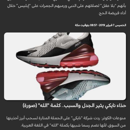
بأنهم “بلا عقل” لصلاتهم على النبي ورميهم الجمرات على “إبليس” خلال
أداء فريضة الحج.
الخميس 7 فبراير 2019 - 08:57 بتوقيت مكة
حذاء نايكي يثير الجدل والسبب.. كلمة "الله" (صورة)
منوعات-الكوثر: ردت شركة "نايكي" على الحملة المثارة لسحب أبرز أحذيتها
من السوق، لأنها تضم رسما شبيها بكملة "الله" في اللغة العربية.