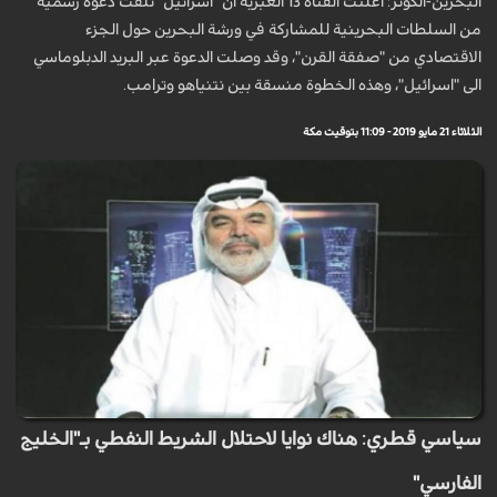
البحرين-الكوثر: أعلنت القناة 13 العبرية أن "اسرائيل" تلقت دعوة رسمية
من السلطات البحرينية للمشاركة في ورشة البحرين حول الجزء
الاقتصادي من "صفقة القرن"، وقد وصلت الدعوة عبر البريد الدبلوماسي
الى "اسرائيل"، وهذه الخطوة منسقة بين نتنياهو وترامب.
الثلاثاء 21 مايو 2019 - 11:09 بتوقيت مكة
سياسي قطري: هناك نوايا لاحتلال الشريط النفطي بـ"الخليج
الفارسي"