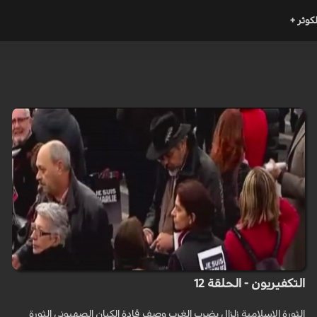
لكوثر +
التكفيريون - الحلقة 12
الثورة الإسلامية زلزال يضرب الغرب وصف قادة الكيان الصهيوني الثورة