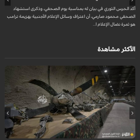
خ
أكد الحرس الثوري في بيان له بمناسبة يوم الصحفي، وذكرى استشهاد
ع
الصحفي محمود صارمي، أن اعتراف وسائل الإعلام الأجنبية بهزيمة ترامب
هو ثمرة نضال الإعلام ا...
الأكثر مشاهدة
عُرِضت مجموعة كبيرة من بقايا وحطام الطائرات والمسيّرات الأمريكية
والإسرائيلية التي تم إسقاطها واصطيادها من قبل الحرس الثوري.