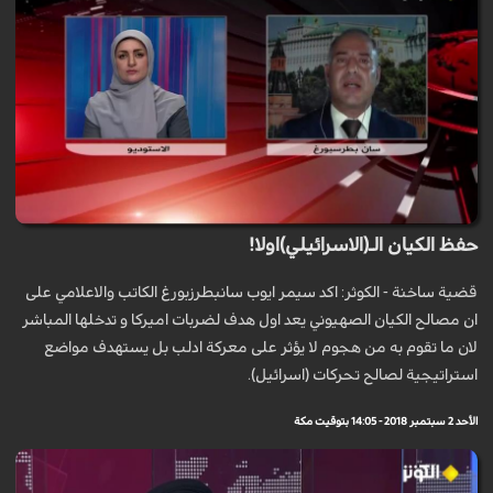
حفظ الكيان الـ(الاسرائيلي)اولا!
قضية ساخنة - الكوثر: اكد سيمر ايوب سانبطرزبورغ الكاتب والاعلامي على
ان مصالح الكيان الصهيوني يعد اول هدف لضربات اميركا و تدخلها المباشر
لان ما تقوم به من هجوم لا يؤثر على معركة ادلب بل يستهدف مواضع
استراتيجية لصالح تحركات (اسرائيل).
الأحد 2 سبتمبر 2018 - 14:05 بتوقيت مكة