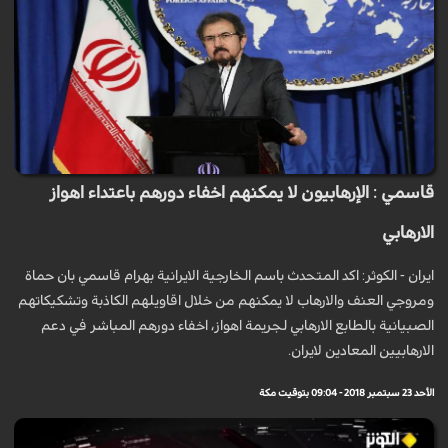
قاسمي : الإرهابيون لا يمكنهم اخفاء دورهم باعتداء اهواز
الارهابي
ايران - الكوثر: اكد المتحدث باسم الخارجیة الایرانیة بهرام قاسمي بان حماة
ومروجي العنف والارهاب لا یمكنهم من خلال اقاویلهم الكاذبة وتشكیكاتهم
الصبیانیة بالطابع الارهابي لجریمة اهواز، اخفاء دورهم المباشر في دعم
الارهابیین المعادین لایران.
الأحد 23 سبتمبر 2018 - 09:04 بتوقيت مكة