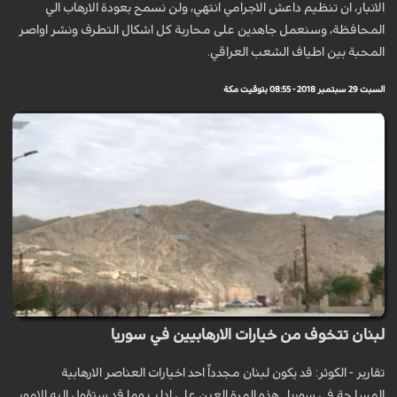
الانبار، ان تنظيم داعش الاجرامي انتهي، ولن نسمح بعودة الارهاب الي
المحافظة، وسنعمل جاهدين على محاربة كل اشكال التطرف ونشر اواصر
المحبة بين اطياف الشعب العراقي.
السبت 29 سبتمبر 2018 - 08:55 بتوقيت مكة
لبنان تتخوف من خيارات الارهابيين في سوريا
تقارير - الكوثر: قد يكون لبنان مجدداً احد اخيارات العناصر الارهابية
المسلحة في سوريا , هذه المرة العين على ادلب وما قد ستؤول اليه الامور