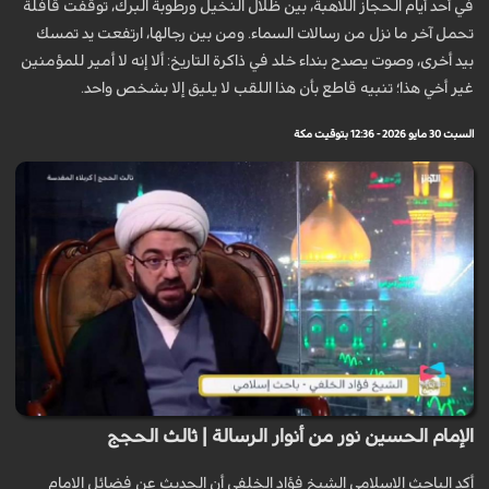
في أحد أيام الحجاز اللاهبة، بين ظلال النخيل ورطوبة البرك، توقفت قافلة
تحمل آخر ما نزل من رسالات السماء. ومن بين رجالها، ارتفعت يد تمسك
بيد أخرى، وصوت يصدح بنداء خلد في ذاكرة التاريخ: ألا إنه لا أمير للمؤمنين
غير أخي هذا؛ تنبيه قاطع بأن هذا اللقب لا يليق إلا بشخص واحد.
السبت 30 مايو 2026 - 12:36 بتوقيت مكة
الإمام الحسين نور من أنوار الرسالة | ثالث الحجج
أكد الباحث الإسلامي الشيخ فؤاد الخلفي أن الحديث عن فضائل الإمام