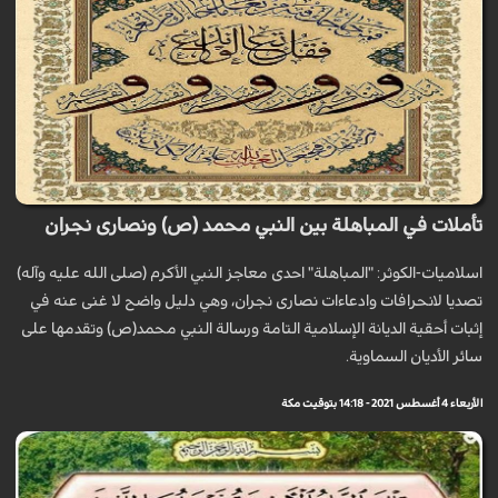
تأملات في المباهلة بين النبي محمد (ص) ونصارى نجران
اسلاميات-الكوثر: "المباهلة" احدى معاجز النبي الأكرم (صلى الله عليه وآله)
تصديا لانحرافات وادعاءات نصارى نجران، وهي دليل واضح لا غنى عنه في
إثبات أحقية الديانة الإسلامية التامة ورسالة النبي محمد(ص) وتقدمها على
سائر الأديان السماوية.
الأربعاء 4 أغسطس 2021 - 14:18 بتوقيت مكة