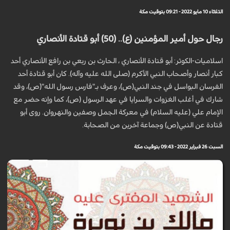
الثلاثاء 10 مايو 2022 - 09:21 بتوقيت مكة
رجال حول أمير المؤمنين (ع).. (50) أبو قتادة الأنصاري
اسلاميات-الكوثر: أبو قتادة الأنصاري ، الحارث بن ربعي بن رافع الأنصاري أحد
كبار أنصار وأصحاب النبي الأكرم (صلى الله عليه وآله). كان أبو قتادة أحد
الفرسان البواسل في جند النبي(ص)، وعرف بـ"فارس رسول الله"(ص)، وقد
شارك في أغلب الغزوات والسرايا في عهد الرسول (ص)، كما وإنه حضر مع
الإمام علي (علیه السلام) في معركة الجمل وصفين والنهروان. روى أبو
قتادة عن النبي(ص) وجماعة آخرين من الصحابة.
السبت 26 فبراير 2022 - 09:43 بتوقيت مكة