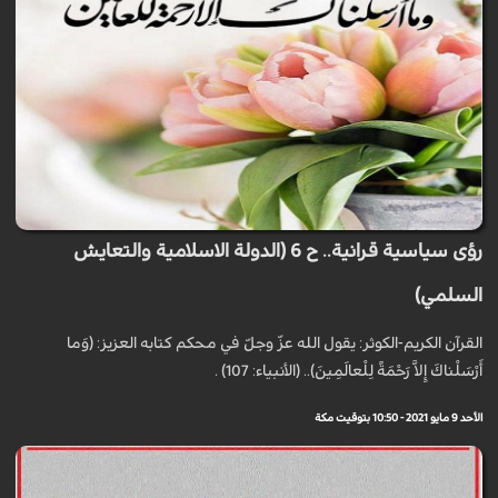
رؤى سياسية قرانية.. ح 6 (الدولة الاسلامية والتعايش
السلمي)
القرآن الكريم-الكوثر: يقول الله عزّ وجلّ في محكم كتابه العزيز: (وَما
أَرْسَلْناكَ إِلاَّ رَحْمَةً لِلْعالَمِينَ).. (الأنبياء: 107) .
الأحد 9 مايو 2021 - 10:50 بتوقيت مكة