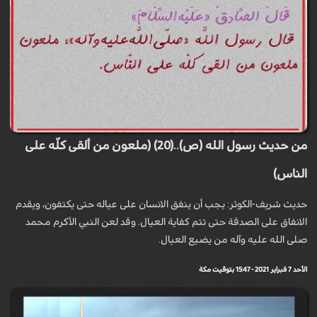
من حديث رسول الله (ص)..(20) (ملعون من ألقى كلّه على
الناس)
حديث شريف-الكوثر: يجب أن ينفق الانسان على عياله حتى يكتفون، ويقدم
الانفاق على الصدقة حتى تتم كفاية العيال. وقد لعن النبي الأكرم محمد
صلى الله عليه وآله من يضيع العيال.
الأحد 7 فبراير 2021 - 15:47 بتوقيت مكة