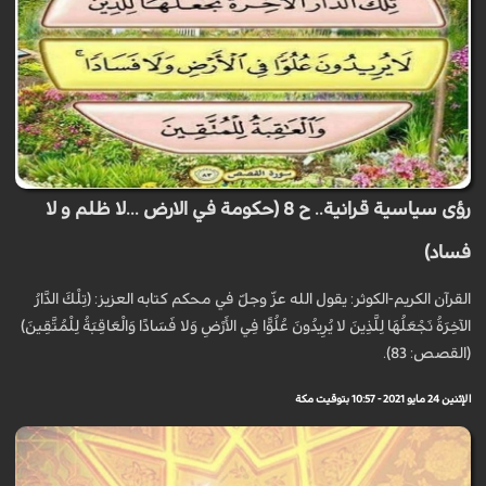
رؤى سياسية قرانية.. ح 8 (حكومة في الارض ...لا ظلم و لا
فساد)
القرآن الكريم-الكوثر: يقول الله عزّ وجلّ في محكم كتابه العزيز: (تِلْكَ الدَّارُ
الآخِرَةُ نَجْعَلُهَا لِلَّذِينَ لا يُرِيدُونَ عُلُوًّا فِي الأَرْضِ وَلا فَسَادًا وَالْعَاقِبَةُ لِلْمُتَّقِينَ)
(القصص: 83).
الإثنين 24 مايو 2021 - 10:57 بتوقيت مكة