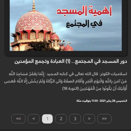
دور المسجد في المجتمع... (1) العبادة وتجمع المؤمنين
اسلاميات-الكوثر: قال الله تعالى في كتابه المجيد : إِنَّمَا يَعْمُرُ مَسَاجِدَ اللَّهِ
مَنْ آمَنَ بِاللَّهِ وَالْيَوْمِ الْآخِرِ وَأَقَامَ الصَّلَاةَ وَآتَى الزَّكَاةَ وَلَمْ يَخْشَ إِلَّا اللَّهَ فَعَسَى
أُوْلَئِكَ أَنْ يَكُونُوا مِنْ الْمُهْتَدِينَ (التوبة:18)
الخميس 28 يناير 2021 - 11:03 بتوقيت مكة
>>
>
1
2
3
<
<<