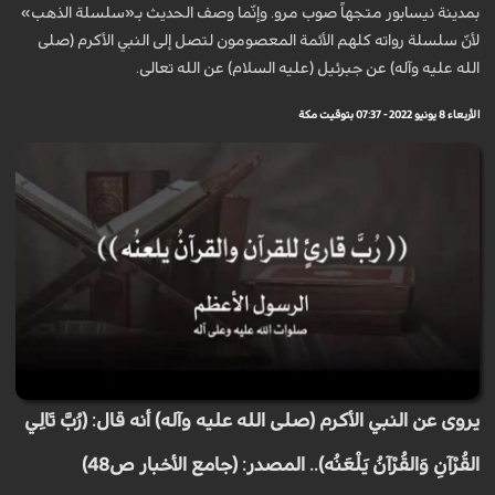
بمدينة نيسابور متجهاً صوب مرو. وإنّما وصف الحديث بـ«سلسلة الذهب»
لأنّ سلسلة رواته كلهم الأئمة المعصومون لتصل إلى النبي الأكرم (صلى
الله عليه وآله) عن جبرئيل (عليه السلام) عن الله تعالى.
الأربعاء 8 يونيو 2022 - 07:37 بتوقيت مكة
يروى عن النبي الأكرم (صلى الله عليه وآله) أنه قال: (رُبَّ تَالِي
القُرْآنِ وَالقُرْآنُ يَلْعَنُه).. المصدر: (جامع الأخبار ص48)