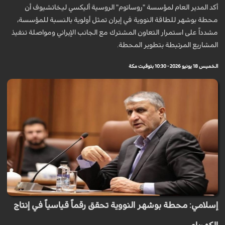
أكد المدير العام لمؤسسة "روساتوم" الروسية أليكسي ليخاتشيوف أن
محطة بوشهر للطاقة النووية في إيران تمثل أولوية بالنسبة للمؤسسة،
مشدداً على استمرار التعاون المشترك مع الجانب الإيراني ومواصلة تنفيذ
المشاريع المرتبطة بتطوير المحطة.
الخميس 18 يونيو 2026 - 10:30 بتوقيت مكة
إسلامي: محطة بوشهر النووية تحقق رقماً قياسياً في إنتاج