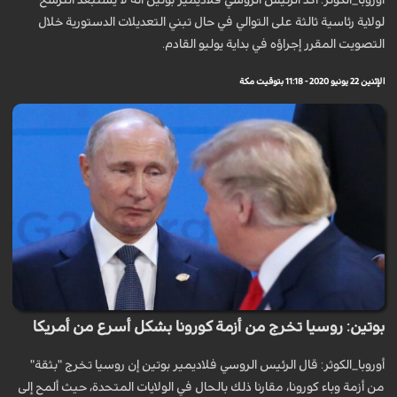
أوروبا_الكوثر: أكد الرئيس الروسي فلاديمير بوتين أنه لا يستبعد الترشح
لولاية رئاسية ثالثة على التوالي في حال تبني التعديلات الدستورية خلال
التصويت المقرر إجراؤه في بداية يوليو القادم.
الإثنين 22 يونيو 2020 - 11:18 بتوقيت مكة
بوتين: روسيا تخرج من أزمة كورونا بشكل أسرع من أمريكا
أوروبا_الكوثر: قال الرئيس الروسي فلاديمير بوتين إن روسيا تخرج "بثقة"
من أزمة وباء كورونا، مقارنا ذلك بالحال في الولايات المتحدة، حيث ألمح إلى