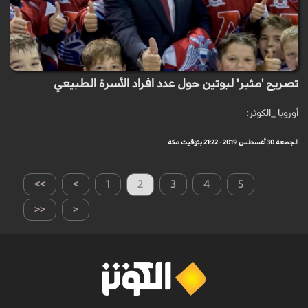
تصريح 'مثير' لبوتين حول عدد افراد الأسرة الطبيعي
أوروبا _الكوثر:
الجمعة 30 أغسطس 2019 - 21:22 بتوقيت مكة
>>
>
1
2
3
4
5
<<
<