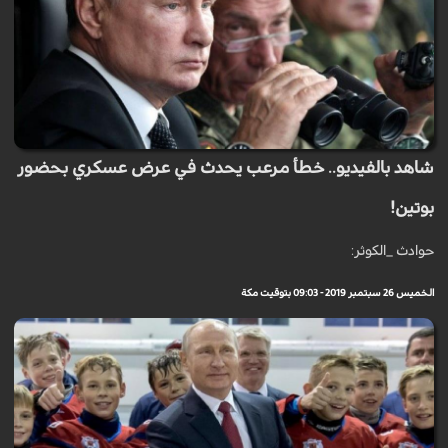
شاهد بالفيديو.. خطأ مرعب يحدث في عرض عسكري بحضور
بوتين!
حوادث _الكوثر:
الخميس 26 سبتمبر 2019 - 09:03 بتوقيت مكة