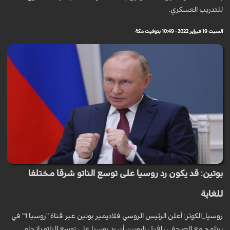
للتدريب العسكري.
السبت 19 فبراير 2022 - 10:49 بتوقيت مكة
بوتين: قد يكون رد روسيا على توسع الناتو شرقا مختلفا
للغاية
روسيا_الكوثر: أعلن الرئيس الروسي فلاديمير بوتين عبر قناة "روسيا 1" في
برنامج مع الصحفي بافيل زاروبين أن رد روسيا على توسع الناتو باتجاه