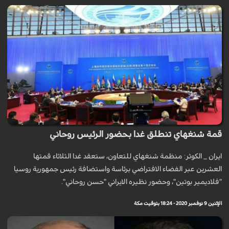
قمة شنغهاي تنطلق غدا بحضور الرئيس روحاني
ايران _ الكوثر: منظمة شنغهاي للتعاون، ستعقد غدا الثلاثاء قمتها
العشرين عبر الفضاء الافتراضي برئاسة واستضافة رئيس جمهورية روسيا
"فلاديمير بوتين"، وحضور نظيره الايراني "حسن روحاني".
الإثنين 9 نوفمبر 2020 - 18:24 بتوقيت مكة