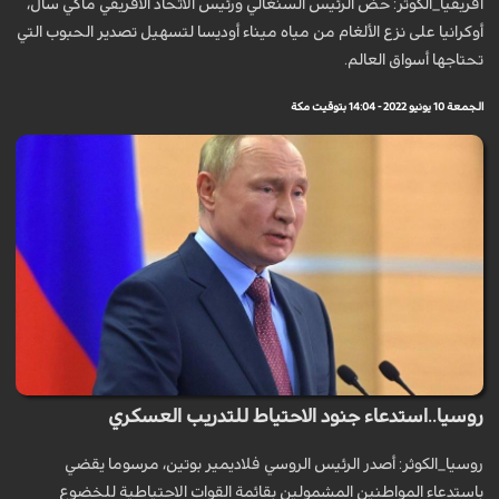
افريقيا_الكوثر: حض الرئيس السنغالي ورئيس الاتحاد الأفريقي ماكي سال،
أوكرانيا على نزع الألغام من مياه ميناء أوديسا لتسهيل تصدير الحبوب التي
تحتاجها أسواق العالم.
الجمعة 10 يونيو 2022 - 14:04 بتوقيت مكة
روسيا..استدعاء جنود الاحتياط للتدريب العسكري
روسيا_الكوثر: أصدر الرئيس الروسي فلاديمير بوتين، مرسوما يقضي
باستدعاء المواطنين المشمولين بقائمة القوات الاحتياطية للخضوع