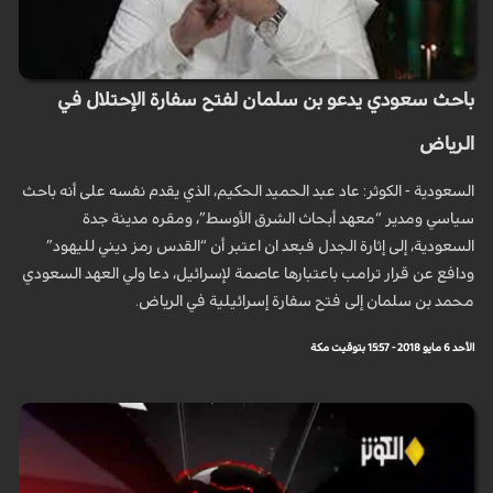
باحث سعودي يدعو بن سلمان لفتح سفارة الإحتلال في
الرياض
السعودية - الكوثر: عاد عبد الحميد الحكيم، الذي يقدم نفسه على أنه باحث
سياسي ومدير “معهد أبحاث الشرق الأوسط”، ومقره مدينة جدة
السعودية، إلى إثارة الجدل فبعد ان اعتبر أن “القدس رمز ديني لليهود”
ودافع عن قرار ترامب باعتبارها عاصمة لإسرائيل، دعا ولي العهد السعودي
محمد بن سلمان إلى فتح سفارة إسرائيلية في الرياض.
الأحد 6 مايو 2018 - 15:57 بتوقيت مكة