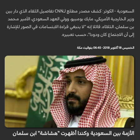
السعودية - الكوثر: كشف مصدر مطلع لـCNN تفاصيل اللقاء، الذي دار بين
وزير الخارجية الأمريكي، مايك بومبيو، وولي العهد السعودي، الأمير محمد
بن سلمان، الثلاثاء، قائلا إنه "لا ينبغي قراءة الابتسامات في الصور للإشارة
إلى أن الاجتماع كان ودودا"، حسب تعبيره.
الخميس 18 أكتوبر 2018 - 06:45 بتوقيت مكة
الأزمة بين السعودية وكندا أظهرت "هشاشة" ابن سلمان