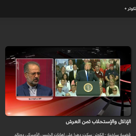
لكوثر +
الإذلال والإستحلاب ثمن العرش
قضية ساخنة - الكوثر: سكت دهرا على إهانات الرئيس الأميركي دونالد