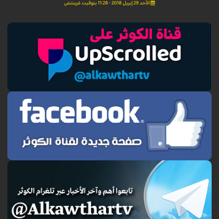
الأحد 29 إبريل 2018 - 11:28 بتوقيت غرينتش