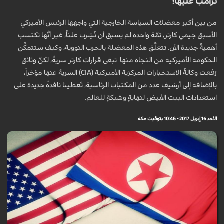
ترامب عليها!
من بين أكبر معضلات السياسة الخارجية التي واجهها الرئيس الأميركي
الأسبق جيمي كارتر، ثمَّة واحدة لم يسبق أن نُشِرت علناً، غير أنَّها تكتسب
أهميةً جديدة الآن. تتعلَّق هذه المعضلة بالحرب النووية، وكيف ستتمكَّن
الحكومة الأميركية من النجاة منها. تبقى قرارات كارتر سريةً، لكنَّ وثائق
رَفعت وكالةُ الاستخبارات المركزية الأميركية (CIA) السريةَ عنها مؤخراً،
بالإضافة إلى أرشيف عدد من المكتبات الرئاسية، تُعطينا نافذةً جديدة على
استعدادات البيت الأبيض لنهايةٍ وشيكةٍ للعالم.
الأحد 16 إبريل 2017 - 10:46 بتوقيت مكة