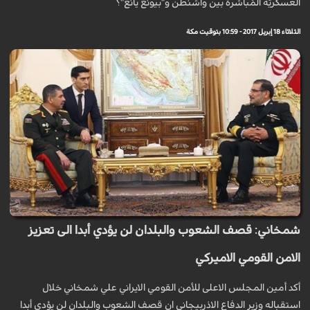
العسكريّة المُباشرة بين واشنطن و"بيونغ يانغ"؟
الثلاثاء 18 إبريل 2017 - 10:59 بتوقيت مكة
شمخاني: قصف الشعوب والبلدان لن يؤدي أبدا الى تعزيز
الامن القومي الاميركي
أكد أمين المجلس الاعلى للأمن القومي الايراني علي شمخاني خلال
استقباله وزير الدفاع الاذربيجاني ان قصف الشعوب والبلدان لن يؤدي أبدا