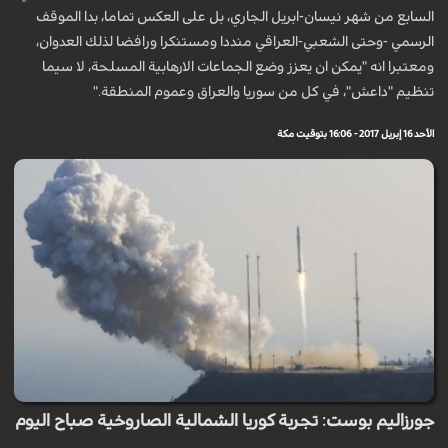
السابع من شهر نيسان-ابريل الجاري، بل على العكس تماما، بدا الموقف
الرسمي -وحتى الشعبي-العراقي منددا ومستنكرا ورافضا لذلك العدوان،
ومعتبرا انه "يمكن ان يعزز وضع الجماعات الارهابية المسلحة، لا سيما
تنظيم "داعش"، في كل من سوريا والعراق وعموم المنطقة."
الأحد 16 إبريل 2017 - 16:06 بتوقيت مكة
جورزاليم بوست: تجربة كوريا الشمالية الصاروخية صباح اليوم