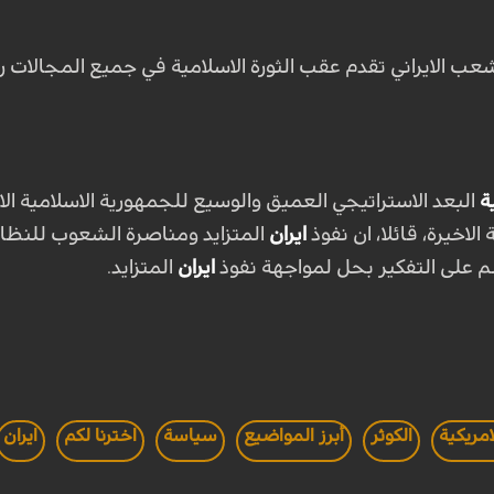
ب الايراني تقدم عقب الثورة الاسلامية في جميع المجالات
ة
البعد الاستراتيجي العميق والوسيع للجمهورية الاسلامية الا
الاخيرة، قائلا، ان نفوذ
ايران
المتزايد ومناصرة الشعوب للنظام
م على التفكير بحل لمواجهة نفوذ
ايران
المتزايد
.
امريكية
الكوثر
أبرز المواضيع
سياسة
اخترنا لكم
ايران