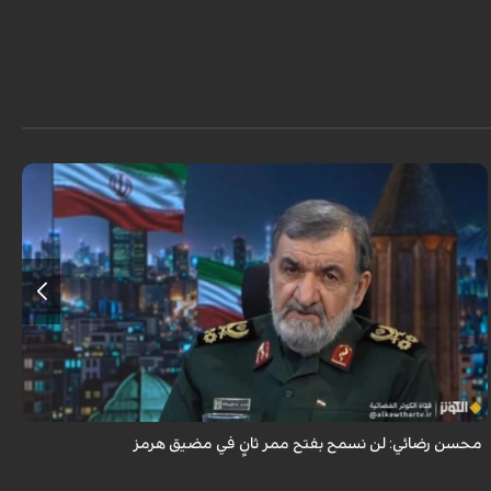
أكد اللواء محسن رضائي أن إيران لن تسمح بفتح ممر ثانٍ في مضيق هرمز.
محسن رضائي: لن نسمح بفتح ممر ثانٍ في مضيق هرمز
ه