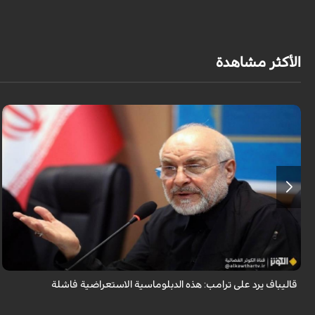
الأكثر مشاهدة
أكد رئيس مجلس الشورى الإسلامي الإيراني أن التصريحات الاستعراضية
والتهديدات المتكررة لم تعد تُجدي نفعاً، واصفاً إياها بالدبلوماسية الفاشلة.
قاليباف يرد على ترامب: هذه الدبلوماسية الاستعراضية فاشلة