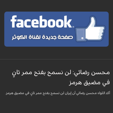
محسن رضائي: لن نسمح بفتح ممر ثانٍ
في مضيق هرمز
أكد اللواء محسن رضائي أن إيران لن تسمح بفتح ممر ثانٍ في مضيق هرمز.